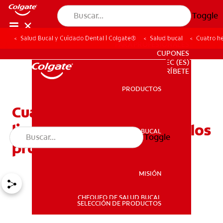
Toggle
Salud Bucal y Cuidado Dental | Colgate®
Salud bucal
Cuatro he
PARA PROFESIONALES
CUPONES
EC (ES)
SUSCRÍBETE
PRODUCTOS
PRODUCTOS
Cuatro herramientas de
limpieza dental que usan los
SALUD BUCAL
Toggle
SALUD BUCAL
profesionales
MISIÓN
CHEQUEO DE SALUD BUCAL
MISIÓN
SELECCIÓN DE PRODUCTOS