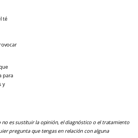
l té
provocar
 que
a para
s y
o es sustituir la opinión, el diagnóstico o el tratamiento
lquier pregunta que tengas en relación con alguna