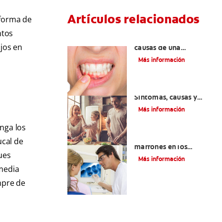
Artículos relacionados
r forma de
ntos
¿Cuáles son las posibles
jos en
causas de una
inflamación de encía
Más información
alrededor de un
diente?
Lengua saburral:
Síntomas, causas y
tratamiento
Más información
nga los
Qué causa las manchas
ucal de
marrones en los
ues
dientes
Más información
media
mpre de