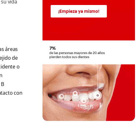
 su vida
¡Empieza ya mismo!
as áreas
ejido de
cidente o
n
 B
ntacto con