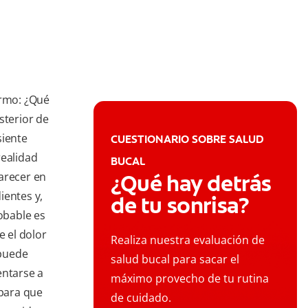
ermo: ¿Qué
sterior de
siente
CUESTIONARIO SOBRE SALUD
realidad
BUCAL
arecer en
¿Qué hay detrás
dientes y,
de tu sonrisa?
robable es
e el dolor
Realiza nuestra evaluación de
 puede
salud bucal para sacar el
entarse a
máximo provecho de tu rutina
 para que
de cuidado.