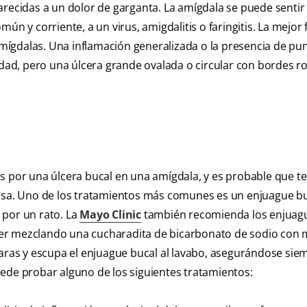
arecidas a un dolor de garganta. La amígdala se puede sentir
común y corriente, a un virus, amigdalitis o faringitis. La mejo
 amígdalas. Una inflamación generalizada o la presencia de pu
ad, pero una úlcera grande ovalada o circular con bordes ro
s por una úlcera bucal en una amígdala, y es probable que te
casa. Uno de los tratamientos más comunes es un enjuague b
r por un rato. La
Mayo Clinic
también recomienda los enjuag
cer mezclando una cucharadita de bicarbonato de sodio con 
garas y escupa el enjuague bucal al lavabo, asegurándose sie
ede probar alguno de los siguientes tratamientos: