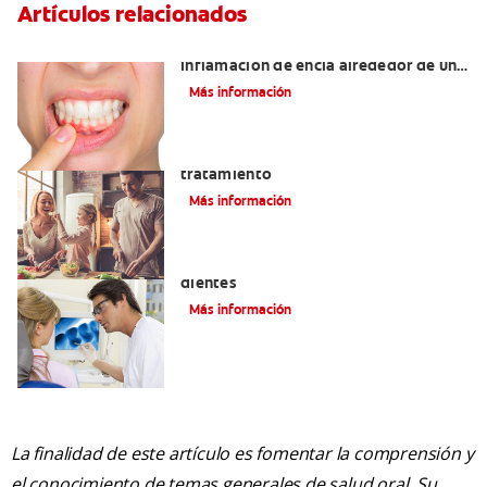
Artículos relacionados
¿Cuáles son las posibles causas de una
inflamación de encía alrededor de un
diente?
Más información
Lengua saburral: Síntomas, causas y
tratamiento
Más información
Qué causa las manchas marrones en los
dientes
Más información
La finalidad de este artículo es fomentar la comprensión y
el conocimiento de temas generales de salud oral. Su