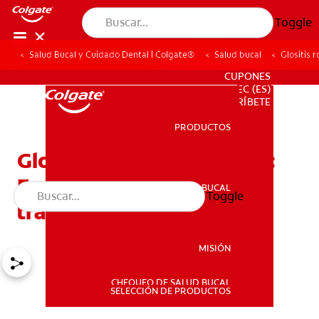
Toggle
Salud Bucal y Cuidado Dental | Colgate®
Salud bucal
Glositis 
PARA PROFESIONALES
CUPONES
EC (ES)
SUSCRÍBETE
PRODUCTOS
PRODUCTOS
Glositis romboidal media:
Frecuencia, síntomas y
SALUD BUCAL
Toggle
SALUD BUCAL
tratamiento
MISIÓN
CHEQUEO DE SALUD BUCAL
MISIÓN
SELECCIÓN DE PRODUCTOS