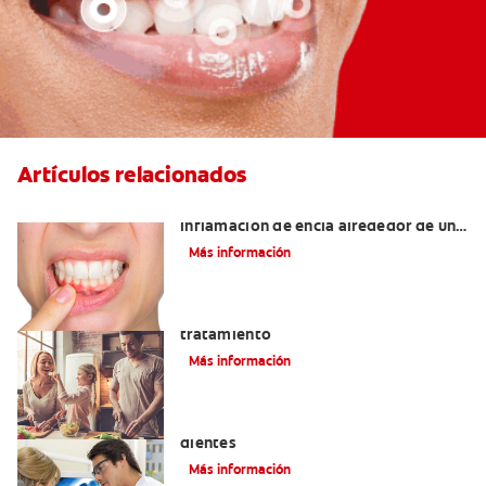
Artículos relacionados
¿Cuáles son las posibles causas de una
inflamación de encía alrededor de un
diente?
Más información
Lengua saburral: Síntomas, causas y
tratamiento
Más información
Qué causa las manchas marrones en los
dientes
Más información