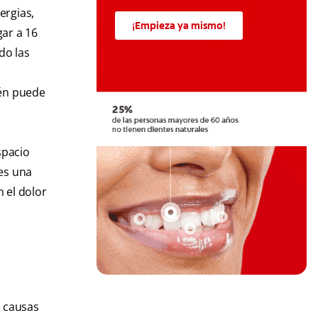
ergias,
¡Empieza ya mismo!
ar a 16
do las
ién puede
spacio
 es una
 el dolor
s causas