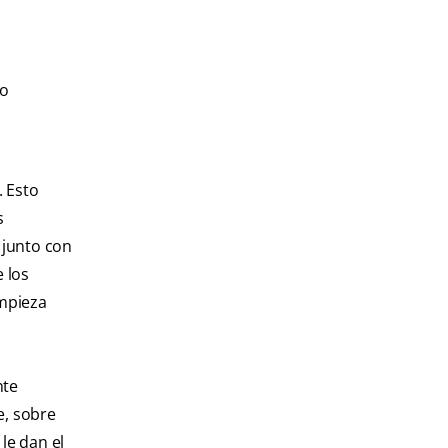
no
. Esto
s
 junto con
 los
impieza
nte
, sobre
le dan el