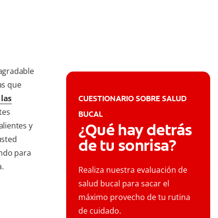
sagradable
as que
 las
CUESTIONARIO SOBRE SALUD
tes
BUCAL
¿Qué hay detrás
alientes y
usted
de tu sonrisa?
yendo para
a.
Realiza nuestra evaluación de
salud bucal para sacar el
máximo provecho de tu rutina
de cuidado.