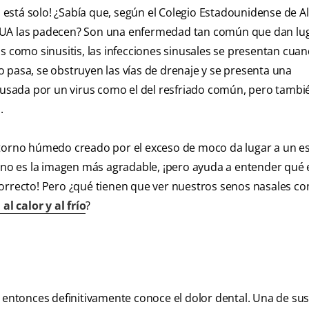
o está solo! ¿Sabía que, según el Colegio Estadounidense de Al
EUA las padecen? Son una enfermedad tan común que dan lug
s como sinusitis, las infecciones sinusales se presentan cuan
 pasa, se obstruyen las vías de drenaje y se presenta una
causada por un virus como el del resfriado común, pero tamb
.
ntorno húmedo creado por el exceso de moco da lugar a un e
a no es la imagen más agradable, ¡pero ayuda a entender qué
orrecto! Pero ¿qué tienen que ver nuestros senos nasales con
al calor y al frío
?
, entonces definitivamente conoce el dolor dental. Una de su