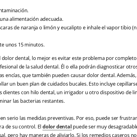
contaminación.
una alimentación adecuada.
aras de naranja o limón y eucalipto e inhale el vapor tibio (
nte unos 15 minutos.
l dolor dental, lo mejor es evitar este problema por completo
esional de la salud dental. Él o ella podrán diagnosticar otro
as encías, que también pueden causar dolor dental. Además,
llar un buen plan de cuidados bucales. Esto incluye cepillarse
s dientes con hilo dental, un irrigador u otro dispositivo de l
minar las bacterias restantes.
n serio las medidas preventivas. Por eso, puede ser frustra
ra de su control. El
dolor dental
puede ser muy desagradable
l, pero hay maneras de aliviarlo. Si los remedios caseros no 