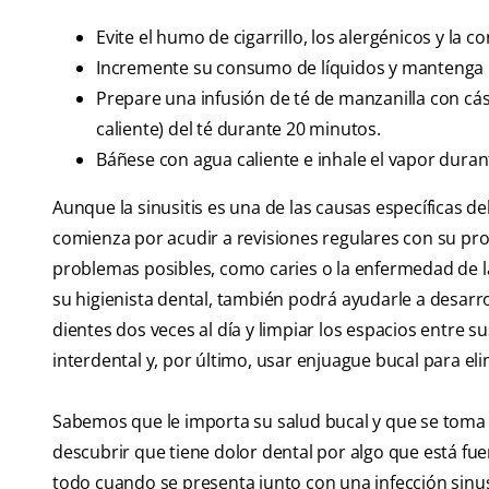
Evite el humo de cigarrillo, los alergénicos y la 
Incremente su consumo de líquidos y mantenga 
Prepare una infusión de té de manzanilla con cásc
caliente) del té durante 20 minutos.
Báñese con agua caliente e inhale el vapor dura
Aunque la sinusitis es una de las causas específicas de
comienza por acudir a revisiones regulares con su prof
problemas posibles, como caries o la enfermedad de l
su higienista dental, también podrá ayudarle a desarro
dientes dos veces al día y limpiar los espacios entre su
interdental y, por último, usar enjuague bucal para eli
Sabemos que le importa su salud bucal y que se toma e
descubrir que tiene dolor dental por algo que está fue
todo cuando se presenta junto con una infección sinusa