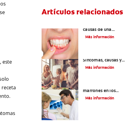
los
Artículos relacionados
 se
¿Cuáles son las posibles
causas de una
inflamación de encía
Más información
alrededor de un
diente?
Lengua saburral:
Síntomas, causas y
, este
tratamiento
Más información
 solo
Qué causa las manchas
 receta
marrones en los
ento.
dientes
Más información
íntomas