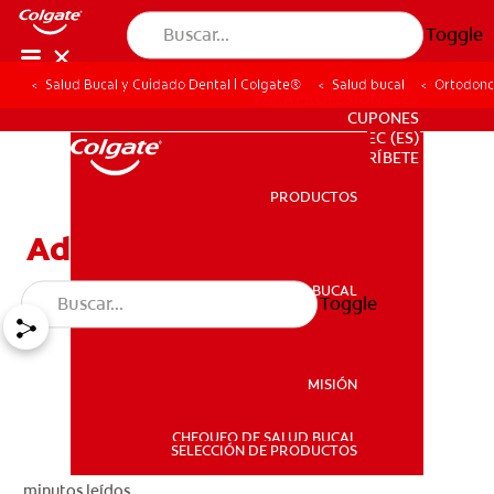
Toggle
Salud Bucal y Cuidado Dental | Colgate®
Salud bucal
Ortodonc
PARA PROFESIONALES
CUPONES
EC (ES)
SUSCRÍBETE
PRODUCTOS
PRODUCTOS
Adultos Y Ortodoncia
SALUD BUCAL
Toggle
SALUD BUCAL
MISIÓN
CHEQUEO DE SALUD BUCAL
MISIÓN
SELECCIÓN DE PRODUCTOS
minutos leídos