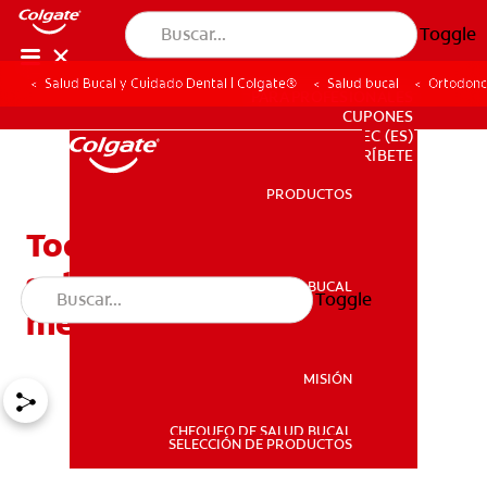
Toggle
Salud Bucal y Cuidado Dental | Colgate®
Salud bucal
Ortodonc
PARA PROFESIONALES
CUPONES
EC (ES)
SUSCRÍBETE
PRODUCTOS
PRODUCTOS
Todo lo que debe saber
sobre los brackets
SALUD BUCAL
Toggle
SALUD BUCAL
metálicos
MISIÓN
CHEQUEO DE SALUD BUCAL
MISIÓN
SELECCIÓN DE PRODUCTOS