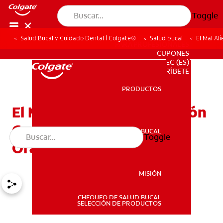
Toggle
Salud Bucal y Cuidado Dental | Colgate®
Salud bucal
El Mal Al
PARA PROFESIONALES
CUPONES
EC (ES)
SUSCRÍBETE
PRODUCTOS
PRODUCTOS
El Mal Aliento Y Su Relación
Con Las Enfermedades
SALUD BUCAL
Toggle
SALUD BUCAL
Orales Y Sistémicas
MISIÓN
CHEQUEO DE SALUD BUCAL
MISIÓN
SELECCIÓN DE PRODUCTOS