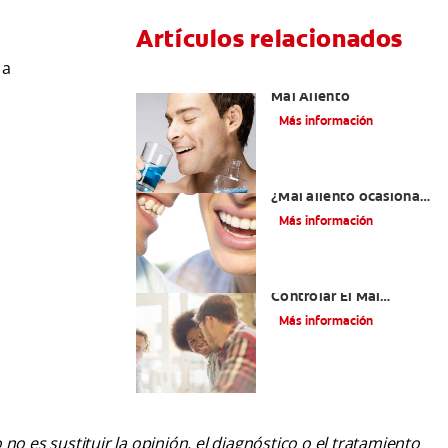
Artículos relacionados
 a
Tratamiento para el
Mal Aliento
Más información
¿Qué es la halitosis?
¿Mal aliento ocasional
o problema crónico?
Más información
Las Claves Para
Controlar El Mal
Aliento
Más información
o es sustituir la opinión, el diagnóstico o el tratamiento