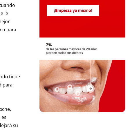
 cuando
¡Empieza ya mismo!
e le
mejor
eno para
ndo tiene
d para
oche,
o es
dejará su