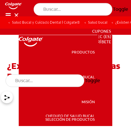
Toggle
Salud Bucal y Cuidado Dental | Colgate®
Salud bucal
¿Existen 
PARA PROFESIONALES
CUPONES
EC (ES)
SUSCRÍBETE
PRODUCTOS
PRODUCTOS
¿Existen Otras Alternativas
Para Mejorar Mi Sonrisa?
SALUD BUCAL
Toggle
SALUD BUCAL
MISIÓN
CHEQUEO DE SALUD BUCAL
MISIÓN
SELECCIÓN DE PRODUCTOS