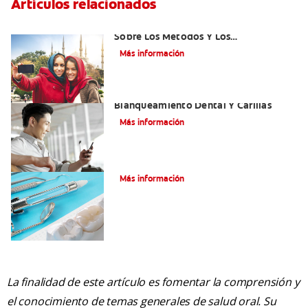
Artículos relacionados
¿Qué Es El Adhesivo Dental? Detalles
Sobre Los Métodos Y Los
Procedimientos Del Adhesivo Dental
Más información
Mejorando Mi Sonrisa.
Blanqueamiento Dental Y Carillas
Más información
El grabado ácido: ¿Cómo funciona?
Más información
La finalidad de este artículo es fomentar la comprensión y
el conocimiento de temas generales de salud oral. Su