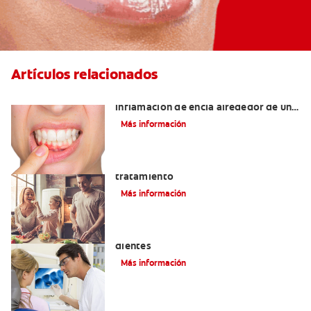
Artículos relacionados
¿Cuáles son las posibles causas de una
inflamación de encía alrededor de un
diente?
Más información
Lengua saburral: Síntomas, causas y
tratamiento
Más información
Qué causa las manchas marrones en los
dientes
Más información