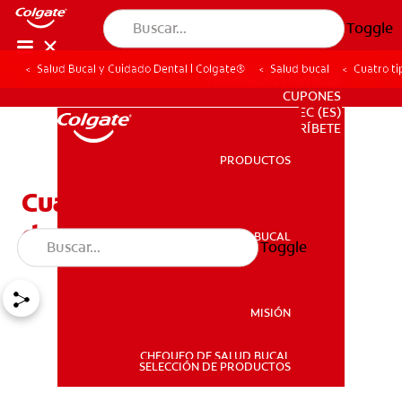
Toggle
Salud Bucal y Cuidado Dental | Colgate®
Salud bucal
Cuatro t
PARA PROFESIONALES
CUPONES
EC (ES)
SUSCRÍBETE
PRODUCTOS
PRODUCTOS
Cuatro tipos de puentes
dentales
SALUD BUCAL
Toggle
SALUD BUCAL
MISIÓN
CHEQUEO DE SALUD BUCAL
MISIÓN
SELECCIÓN DE PRODUCTOS