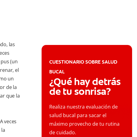
do, las
veces
 pus (un
CUESTIONARIO SOBRE SALUD
renar, el
BUCAL
omo un
¿Qué hay detrás
or de la
de tu sonrisa?
tar que la
Realiza nuestra evaluación de
salud bucal para sacar el
A veces
máximo provecho de tu rutina
 la
de cuidado.