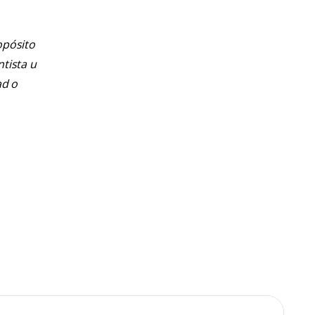
opósito
ntista u
ad o