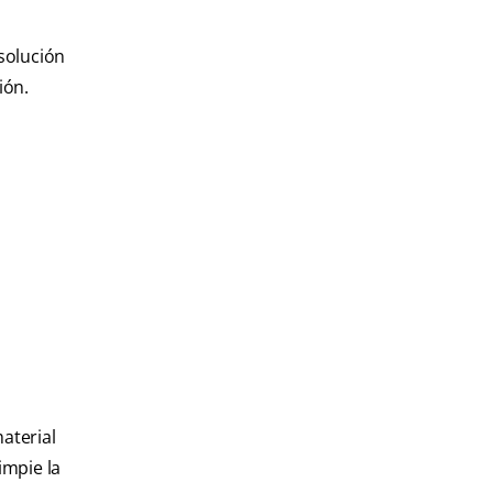
 solución
ión.
material
impie la