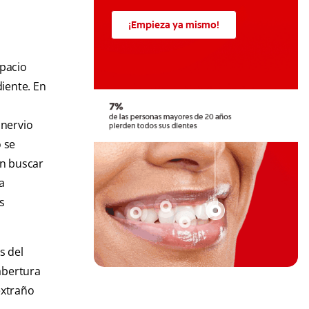
¡Empieza ya mismo!
spacio
diente. En
 nervio
o se
en buscar
a
s
s del
 abertura
extraño