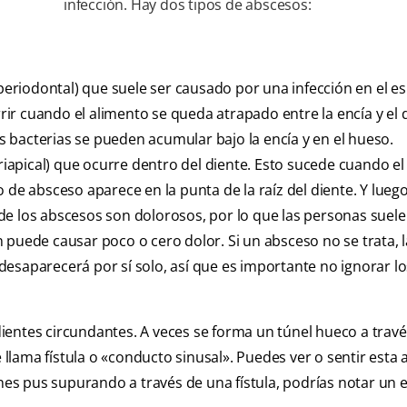
infección. Hay dos tipos de abscesos:
riodontal) que suele ser causado por una infección en el e
rrir cuando el alimento se queda atrapado entre la encía y el 
 bacterias se pueden acumular bajo la encía y en el hueso.
apical) que ocurre dentro del diente. Esto sucede cuando el
 de absceso aparece en la punta de la raíz del diente. Y lueg
de los abscesos son dolorosos, por lo que las personas suel
 puede causar poco o cero dolor. Si un absceso no se trata, l
esaparecerá por sí solo, así que es importante no ignorar lo
 dientes circundantes. A veces se forma un túnel hueco a travé
e llama fístula o «conducto sinusal». Puedes ver o sentir esta
enes pus supurando a través de una fístula, podrías notar un 