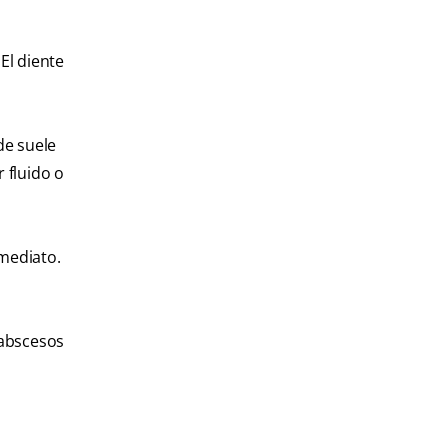
El diente
de suele
 fluido o
mediato.
 abscesos