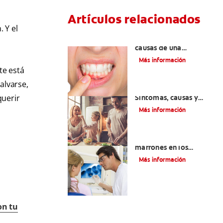
Artículos relacionados
 Y el
¿Cuáles son las posibles
causas de una
inflamación de encía
Más información
alrededor de un
te está
diente?
alvarse,
Lengua saburral:
querir
Síntomas, causas y
tratamiento
Más información
Qué causa las manchas
marrones en los
dientes
Más información
on tu