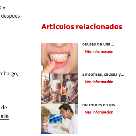
o y
s después
Artículos relacionados
¿Cuáles son las posibles
causas de una
inflamación de encía
Más información
alrededor de un
diente?
Lengua saburral:
embargo,
Síntomas, causas y
tratamiento
Más información
Qué causa las manchas
marrones en los
 de
dientes
Más información
e la