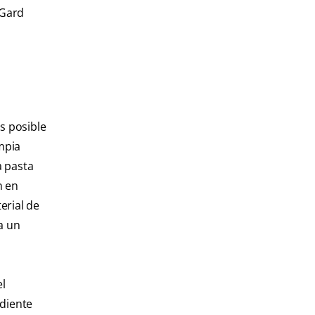
oGard
s posible
mpia
a pasta
n en
erial de
a un
el
 diente