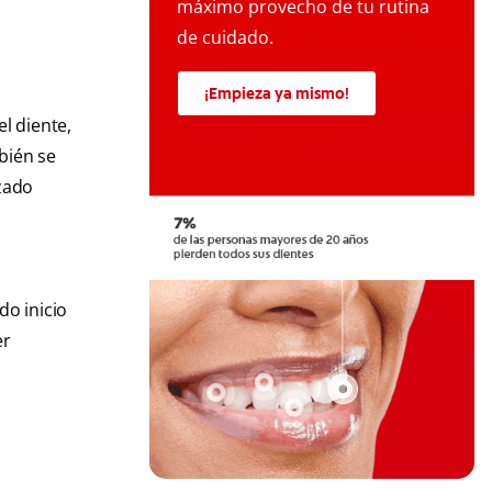
máximo provecho de tu rutina
de cuidado.
¡Empieza ya mismo!
el diente,
mbién se
izado
do inicio
er