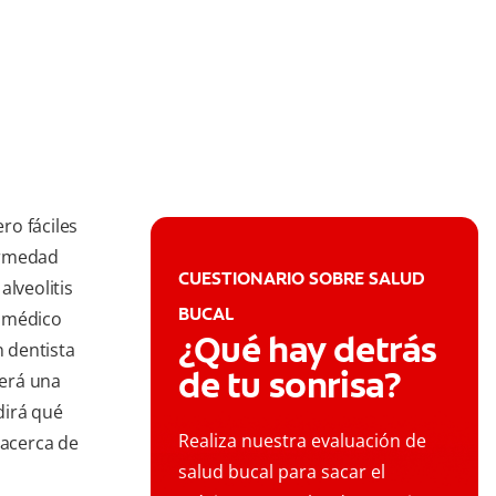
ro fáciles
fermedad
CUESTIONARIO SOBRE SALUD
alveolitis
BUCAL
l médico
¿Qué hay detrás
n dentista
de tu sonrisa?
cerá una
 dirá qué
Realiza nuestra evaluación de
 acerca de
salud bucal para sacar el