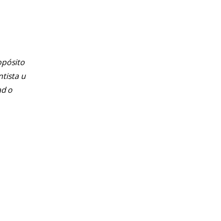
opósito
ntista u
ad o