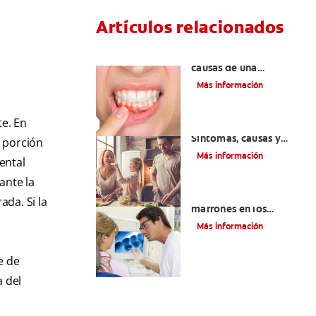
Artículos relacionados
¿Cuáles son las posibles
causas de una
inflamación de encía
Más información
alrededor de un
diente?
te. En
Lengua saburral:
Síntomas, causas y
a porción
tratamiento
Más información
ental
ante la
Qué causa las manchas
ada. Si la
marrones en los
dientes
Más información
e de
a del