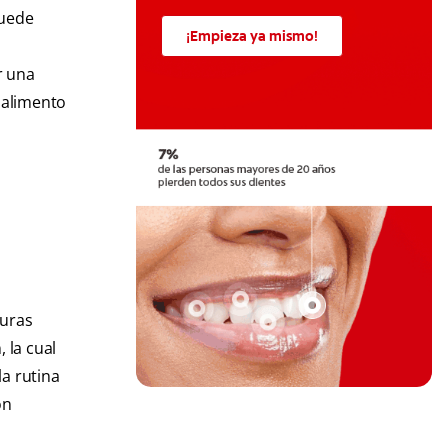
puede
¡Empieza ya mismo!
r una
 alimento
turas
 la cual
la rutina
on