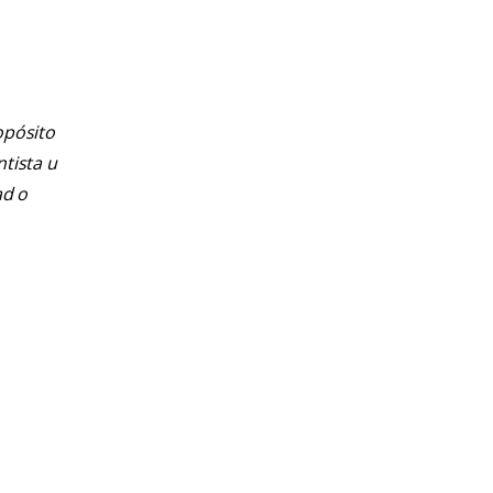
opósito
ntista u
ad o