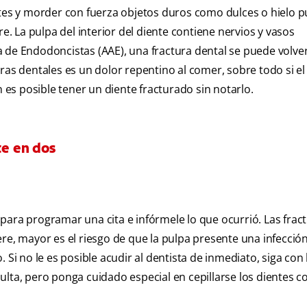
ntes y morder con fuerza objetos duros como dulces o hielo 
re. La pulpa del interior del diente contiene nervios y vasos
 de Endodoncistas (AAE), una fractura dental se puede volve
ras dentales es un dolor repentino al comer, sobre todo si el
s posible tener un diente fracturado sin notarlo.
te en dos
para programar una cita e infórmele lo que ocurrió. Las frac
re, mayor es el riesgo de que la pulpa presente una infección,
 Si no le es posible acudir al dentista de inmediato, siga con 
ulta, pero ponga cuidado especial en cepillarse los dientes c