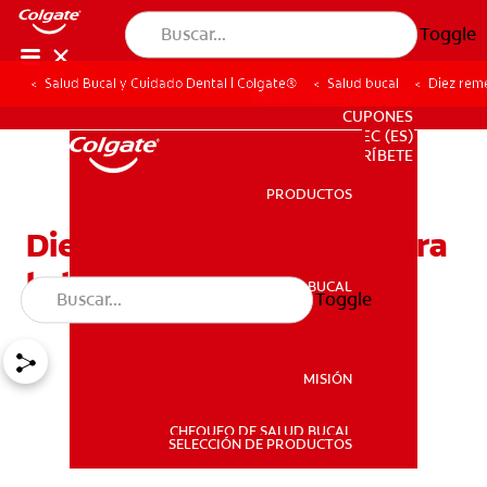
Toggle
Salud Bucal y Cuidado Dental | Colgate®
Salud bucal
Diez reme
PARA PROFESIONALES
CUPONES
EC (ES)
SUSCRÍBETE
PRODUCTOS
PRODUCTOS
Diez remedios caseros para
la boca seca
SALUD BUCAL
Toggle
SALUD BUCAL
MISIÓN
CHEQUEO DE SALUD BUCAL
MISIÓN
SELECCIÓN DE PRODUCTOS