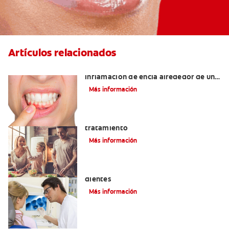
Artículos relacionados
¿Cuáles son las posibles causas de una
inflamación de encía alrededor de un
diente?
Más información
Lengua saburral: Síntomas, causas y
tratamiento
Más información
Qué causa las manchas marrones en los
dientes
Más información