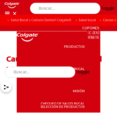
Toggle
Salud Bucal y Cuidado Dental | Colgate®
Salud bucal
Causas y
PARA PROFESIONALES
CUPONES
EC (ES)
SUSCRÍBETE
PRODUCTOS
PRODUCTOS
Causas y remedios para el
prognatismo en niños
SALUD BUCAL
Toggle
SALUD BUCAL
MISIÓN
CHEQUEO DE SALUD BUCAL
MISIÓN
SELECCIÓN DE PRODUCTOS