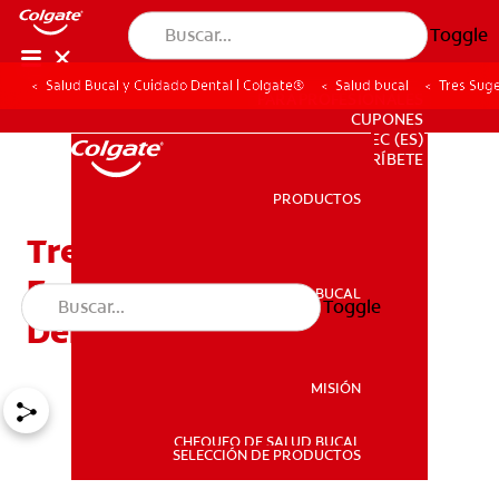
Toggle
Salud Bucal y Cuidado Dental | Colgate®
Salud bucal
Tres Suge
PARA PROFESIONALES
CUPONES
EC (ES)
SUSCRÍBETE
PRODUCTOS
PRODUCTOS
Tres Sugerencias Para
Facilitar El Uso Del Hilo
SALUD BUCAL
Toggle
SALUD BUCAL
Dental Con Aparato
MISIÓN
CHEQUEO DE SALUD BUCAL
MISIÓN
SELECCIÓN DE PRODUCTOS