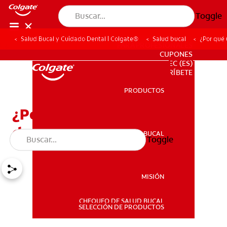
Toggle
Salud Bucal y Cuidado Dental | Colgate®
Salud bucal
¿Por qué 
PARA PROFESIONALES
CUPONES
EC (ES)
SUSCRÍBETE
PRODUCTOS
PRODUCTOS
¿Por qué usar cremas
dentales con flúor?
SALUD BUCAL
Toggle
SALUD BUCAL
MISIÓN
CHEQUEO DE SALUD BUCAL
MISIÓN
SELECCIÓN DE PRODUCTOS