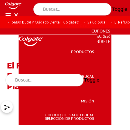
Toggle
Salud Bucal y Cuidado Dental | Colgate®
Salud bucal
El Refluj
PARA PROFESIONALES
CUPONES
EC (ES)
SUSCRÍBETE
PRODUCTOS
PRODUCTOS
El Reflujo Ácido: Un
Desastre Dental A Largo
SALUD BUCAL
Toggle
SALUD BUCAL
Plazo
MISIÓN
CHEQUEO DE SALUD BUCAL
MISIÓN
SELECCIÓN DE PRODUCTOS