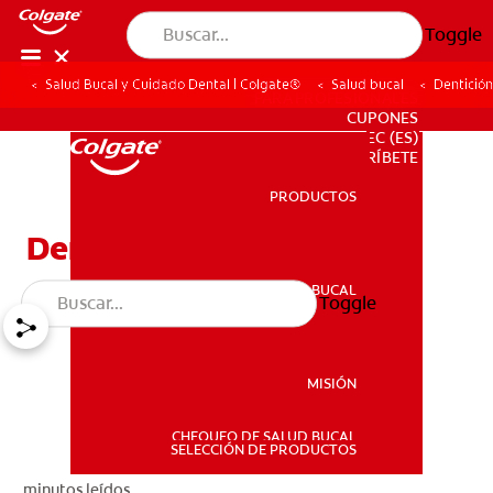
Toggle
Salud Bucal y Cuidado Dental | Colgate®
Salud bucal
Dentició
PARA PROFESIONALES
CUPONES
EC (ES)
SUSCRÍBETE
PRODUCTOS
PRODUCTOS
Dentición En Bebés
SALUD BUCAL
Toggle
SALUD BUCAL
MISIÓN
CHEQUEO DE SALUD BUCAL
MISIÓN
SELECCIÓN DE PRODUCTOS
minutos leídos