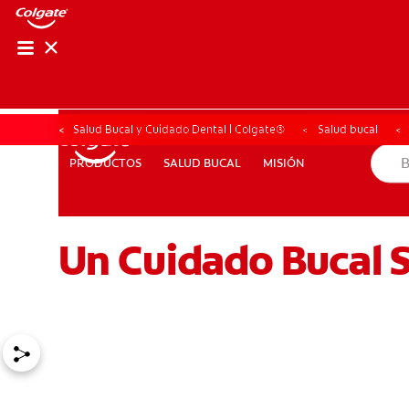
CHEQUEO DE SAL
CHEQUEO DE 
Salud Bucal y Cuidado Dental | Colgate®
Salud bucal
SALUD BUCAL
MISIÓN
PRODUCTOS
PRODUCTOS
SALUD BUCAL
MISIÓN
Un Cuidado Bucal S
PARA PROFESIONALES
CUPONES
EC (ES)
SUSCRÍB