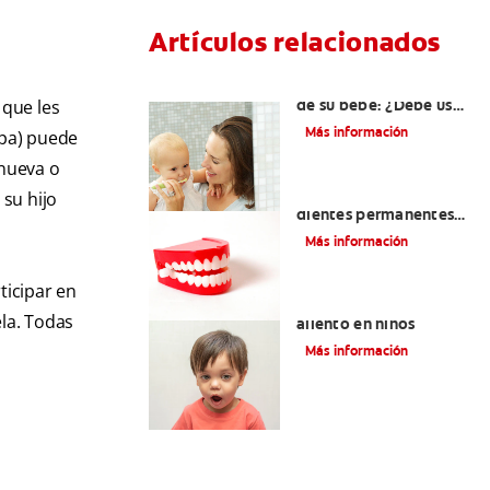
Artículos relacionados
Los primeros dientes
de su bebé: ¿Debe usar
 que les
crema dental?
Más información
opa) puede
 nueva o
Cómo cuidar los
 su hijo
dientes permanentes
desde pequeño
Más información
ticipar en
9 causas del mal
ela. Todas
aliento en niños
Más información