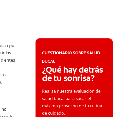
pasan por
ir los
CUESTIONARIO SOBRE SALUD
 dientes
BUCAL
¿Qué hay detrás
mas
de tu sonrisa?
.
Realiza nuestra evaluación de
salud bucal para sacar el
máximo provecho de tu rutina
s no
de cuidado.
si no le