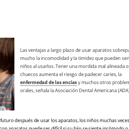
Las ventajas a largo plazo de usar aparatos sobre
mucho la incomodidad y la timidez que pueden sent
niños al usarlos. Tener una mordida mal alineada o
chuecos aumenta el riesgo de padecer caries, la
enfermedad de las encías
y muchos otros proble
orales, señala la Asociación Dental Americana (ADA)
futuro después de usar los aparatos, los niños muchas vece
on aparatos puede ser difícil si su hijo se siente incómodo o 