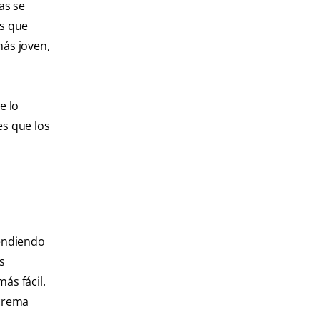
as se
as que
más joven,
e lo
es que los
pendiendo
s
ás fácil.
 crema