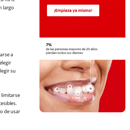
n largo
¡Empieza ya mismo!
tarse a
elegir
legir su
 limitarse
esibles.
lo de usar