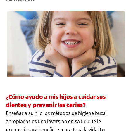
CHEQUEO DE SALUD BUCAL
SELECCIÓN DE PRODUCTOS
PARA PROFESIONALES
CUPONES
EC (ES)
SUSCRÍBETE
¿Cómo ayudo a mis hijos a cuidar sus
dientes y prevenir las caries?
Enseñar a su hijo los métodos de higiene bucal
apropiados es una inversión en salud que le
proporcionará beneficios para toda la vida. Lo