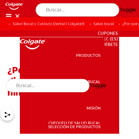
Toggle
Salud Bucal y Cuidado Dental | Colgate®
Salud bucal
¿Por qué 
PARA PROFESIONALES
CUPONES
EC (ES)
SUSCRÍBETE
PRODUCTOS
PRODUCTOS
¿Por qué pierden sus
dientes los niños y las
SALUD BUCAL
Toggle
SALUD BUCAL
niñas?
MISIÓN
CHEQUEO DE SALUD BUCAL
MISIÓN
SELECCIÓN DE PRODUCTOS