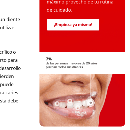
máximo provecho de tu rutina
de cuidado.
 un diente
¡Empieza ya mismo!
tilizar
rílico o
erto para
desarrollo
pierden
y puede
 a caries
ista debe