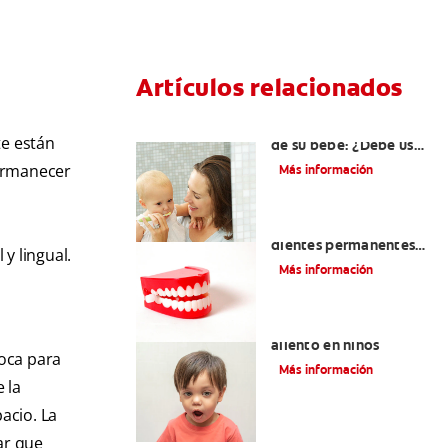
Artículos relacionados
Los primeros dientes
te están
de su bebé: ¿Debe usar
crema dental?
permanecer
Más información
Cómo cuidar los
dientes permanentes
 y lingual.
desde pequeño
Más información
9 causas del mal
aliento en niños
boca para
Más información
 la
acio. La
ar que