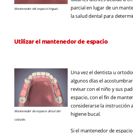
parcial en lugar de un mant
Mantenedor del espacio lingual.
la salud dental para determi
Utilizar el mantenedor de espacio
Una vez el dentista u ortod
algunos días el acostumbrarse
revisar con el niño y sus p
espacio, con el fin de manten
considerarse la instrucción 
Mantenedor de espacio distal del
higiene bucal.
calzado.
Si el mantenedor de espacio 