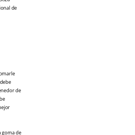
ional de
tomarle
o debe
tenedor de
ebe
mejor
la goma de