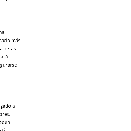
una
pacio más
a de las
tará
egurarse
egado a
ores.
ueden
stiza