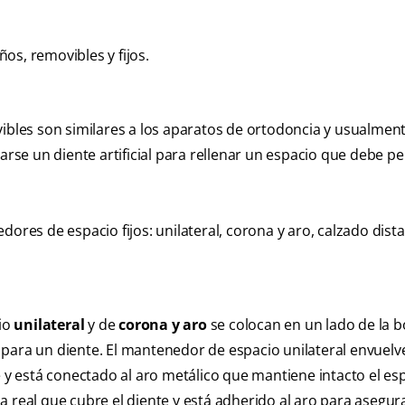
os, removibles y fijos.
bles son similares a los aparatos de ortodoncia y usualmen
zarse un diente artificial para rellenar un espacio que debe 
res de espacio fijos: unilateral, corona y aro, calzado distal
io
unilateral
y de
corona y aro
se colocan en un lado de la 
para un diente. El mantenedor de espacio unilateral envuelve
e y está conectado al aro metálico que mantiene intacto el esp
a real que cubre el diente y está adherido al aro para asegur