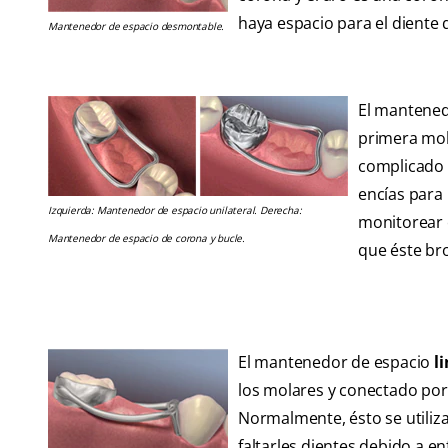
haya espacio para el diente 
Mantenedor de espacio desmontable.
El mantened
primera mol
complicado p
encías para 
Izquierda: Mantenedor de espacio unilateral. Derecha:
monitorear 
Mantenedor de espacio de corona y bucle.
que éste br
El mantenedor de espacio
l
los molares y conectado por 
Normalmente, ésto se utiliz
faltarles dientes debido a 