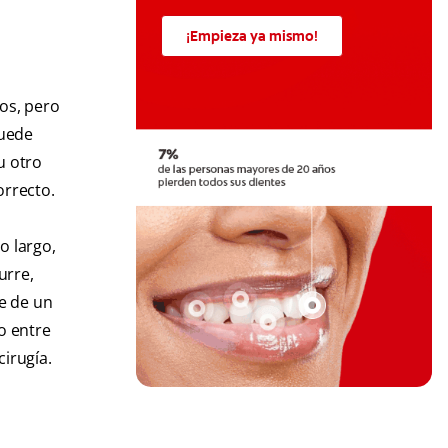
¡Empieza ya mismo!
ños, pero
puede
u otro
orrecto.
o largo,
urre,
e de un
io entre
irugía.