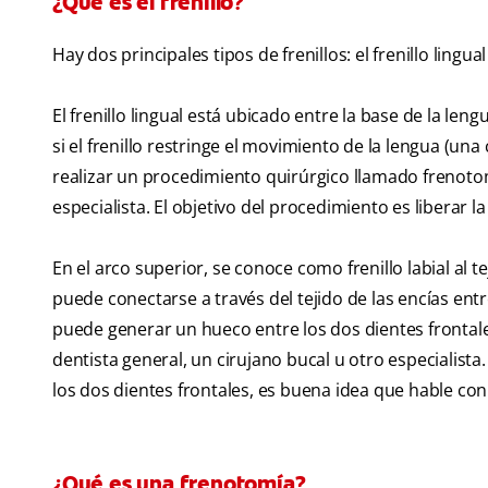
¿Qué es el frenillo?
Hay dos principales tipos de frenillos: el frenillo lingual 
El frenillo lingual está ubicado entre la base de la len
si el frenillo restringe el movimiento de la lengua (u
realizar un procedimiento quirúrgico llamado frenotom
especialista. El objetivo del procedimiento es liberar l
En el arco superior, se conoce como frenillo labial al t
puede conectarse a través del tejido de las encías entr
puede generar un hueco entre los dos dientes frontal
dentista general, un cirujano bucal u otro especialista.
los dos dientes frontales, es buena idea que hable con
¿Qué es una frenotomía?