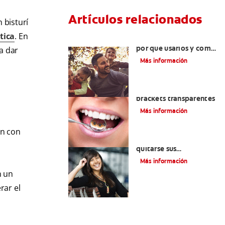
Artículos relacionados
 bisturí
tica
. En
Retenedores dentales:
por qué usarlos y cómo
a dar
conservarlos
Más información
Las ventajas de los
brackets transparentes
Más información
an con
Cuatro motivos para
quitarse sus
retenedores fijos
Más información
n un
rar el