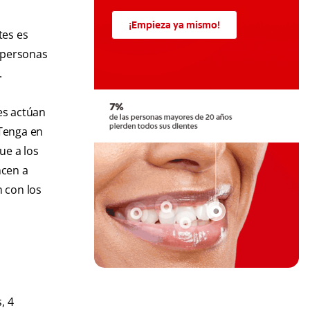
¡Empieza ya mismo!
tes es
s personas
.
tes actúan
 Tenga en
ue a los
ncen a
n con los
, 4