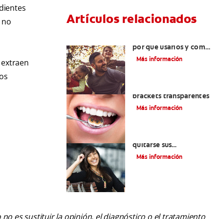
 dientes
Artículos relacionados
e no
Retenedores dentales:
por qué usarlos y cómo
conservarlos
Más información
s extraen
los
Las ventajas de los
brackets transparentes
Más información
Cuatro motivos para
quitarse sus
retenedores fijos
Más información
o es sustituir la opinión, el diagnóstico o el tratamiento