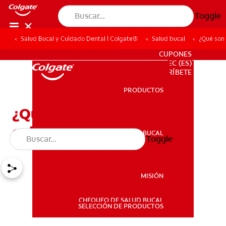
Toggle
Salud Bucal y Cuidado Dental | Colgate®
Salud bucal
¿Qué son 
PARA PROFESIONALES
CUPONES
EC (ES)
SUSCRÍBETE
PRODUCTOS
PRODUCTOS
¿Qué son los dientes
colmillo?
SALUD BUCAL
Toggle
SALUD BUCAL
MISIÓN
CHEQUEO DE SALUD BUCAL
MISIÓN
SELECCIÓN DE PRODUCTOS