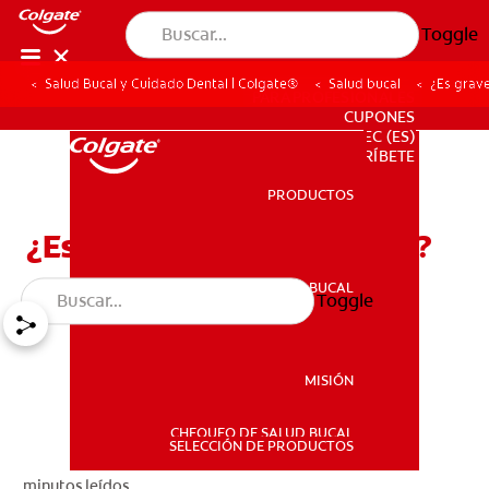
Toggle
Salud Bucal y Cuidado Dental | Colgate®
Salud bucal
¿Es grave
PARA PROFESIONALES
CUPONES
EC (ES)
SUSCRÍBETE
PRODUCTOS
PRODUCTOS
¿Es grave el herpes labial?
SALUD BUCAL
Toggle
SALUD BUCAL
MISIÓN
CHEQUEO DE SALUD BUCAL
MISIÓN
SELECCIÓN DE PRODUCTOS
minutos leídos