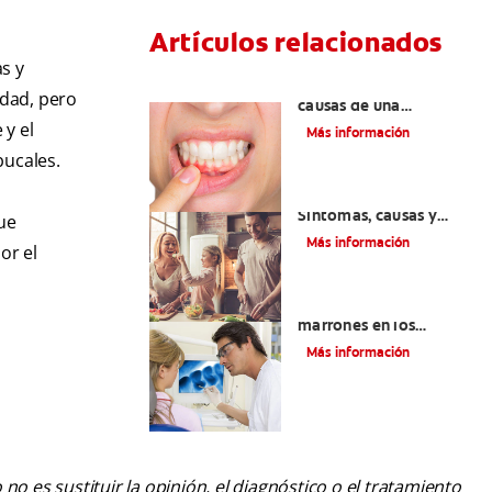
Artículos relacionados
s y
¿Cuáles son las posibles
edad, pero
causas de una
inflamación de encía
 y el
Más información
alrededor de un
bucales.
diente?
Lengua saburral:
Síntomas, causas y
ue
tratamiento
Más información
or el
Qué causa las manchas
marrones en los
dientes
Más información
o es sustituir la opinión, el diagnóstico o el tratamiento