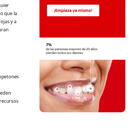
quier
¡Empieza ya mismo!
o que la
ojas y a
uran
topetones
a
ueden
 recursos