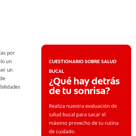
das por
ólo un
CUESTIONARIO SOBRE SALUD
ser un
BUCAL
¿Qué hay detrás
ede
ibilidades
de tu sonrisa?
Realiza nuestra evaluación de
salud bucal para sacar el
máximo provecho de tu rutina
de cuidado.