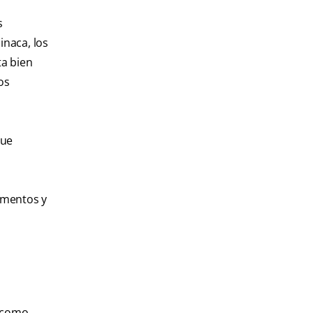
s
pinaca, los
ta bien
os
que
limentos y
o como