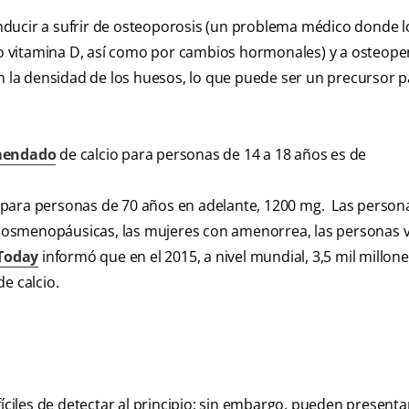
nducir a sufrir de osteoporosis (un problema médico donde 
o o vitamina D, así como por cambios hormonales) y a osteope
la densidad de los huesos, lo que puede ser un precursor p
omendado
de calcio para personas de 14 a 18 años es de
 para personas de 70 años en adelante, 1200 mg. Las person
es posmenopáusicas, las mujeres con amenorrea, las personas 
Today
informó que en el 2015, a nivel mundial, 3,5 mil millon
e calcio.
fíciles de detectar al principio; sin embargo, pueden presenta