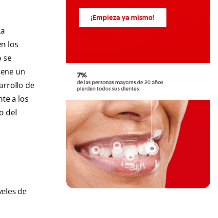
¡Empieza ya mismo!
La
en los
o se
iene un
arrollo de
te a los
o del
veles de