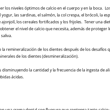
 los niveles óptimos de calcio en el cuerpo y en la boca. Lo
 yogur, las sardinas, el salmón, la col crespa, el brócoli, la es
 ajonjolí, los cereales fortificados y los frijoles. Tener una die
btener el nivel de calcio que necesita, además de proteger l
 saliva.
bo la remineralización de los dientes después de los desafíos 
inerales de los dientes (desmineralización).
 disminuyendo la cantidad y la frecuencia de la ingesta de a
bidas ácidas.
 con una crema dental con fluoruro que contenga tanto calci