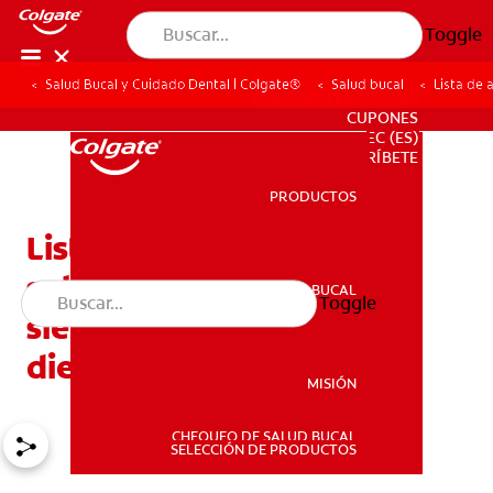
Toggle
Salud Bucal y Cuidado Dental | Colgate®
Salud bucal
Lista de 
PARA PROFESIONALES
CUPONES
EC (ES)
SUSCRÍBETE
PRODUCTOS
PRODUCTOS
Lista de alimentos
saludables: Los mejores
SALUD BUCAL
Toggle
SALUD BUCAL
siete alimentos para sus
dientes
MISIÓN
CHEQUEO DE SALUD BUCAL
MISIÓN
SELECCIÓN DE PRODUCTOS