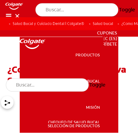
Toggle
Salud Bucal y Cuidado Dental | Colgate®
Salud bucal
¿Como Ma
PARA PROFESIONALES
CUPONES
EC (ES)
SUSCRÍBETE
PRODUCTOS
PRODUCTOS
¿Como Mantengo Mi Nueva
Sonrisa Siempre Blanca?
SALUD BUCAL
Toggle
SALUD BUCAL
MISIÓN
CHEQUEO DE SALUD BUCAL
MISIÓN
SELECCIÓN DE PRODUCTOS