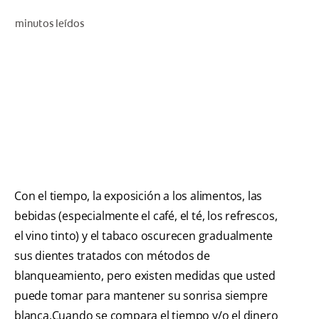
CHEQUEO DE SALUD BUCAL
minutos leídos
SELECCIÓN DE PRODUCTOS
PARA PROFESIONALES
CUPONES
EC (ES)
SUSCRÍBETE
Con el tiempo, la exposición a los alimentos, las
bebidas (especialmente el café, el té, los refrescos,
el vino tinto) y el tabaco oscurecen gradualmente
sus dientes tratados con métodos de
blanqueamiento, pero existen medidas que usted
puede tomar para mantener su sonrisa siempre
blanca.Cuando se compara el tiempo y/o el dinero