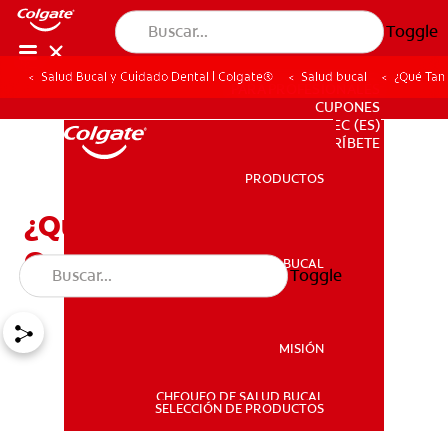
Toggle
Salud Bucal y Cuidado Dental | Colgate®
Salud bucal
¿Qué Tan
PARA PROFESIONALES
CUPONES
EC (ES)
SUSCRÍBETE
PRODUCTOS
PRODUCTOS
¿Qué Tan Blancos Pueden
Quedar Mis Dientes?
SALUD BUCAL
Toggle
SALUD BUCAL
MISIÓN
CHEQUEO DE SALUD BUCAL
MISIÓN
SELECCIÓN DE PRODUCTOS