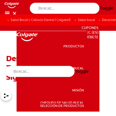
Toggle
Salud Bucal y Cuidado Dental | Colgate®
Salud bucal
Desorden
PARA PROFESIONALES
CUPONES
EC (ES)
SUSCRÍBETE
PRODUCTOS
PRODUCTOS
Desorden
Temporomandibular:
SALUD BUCAL
Toggle
SALUD BUCAL
Signos Y Síntomas
MISIÓN
CHEQUEO DE SALUD BUCAL
MISIÓN
SELECCIÓN DE PRODUCTOS