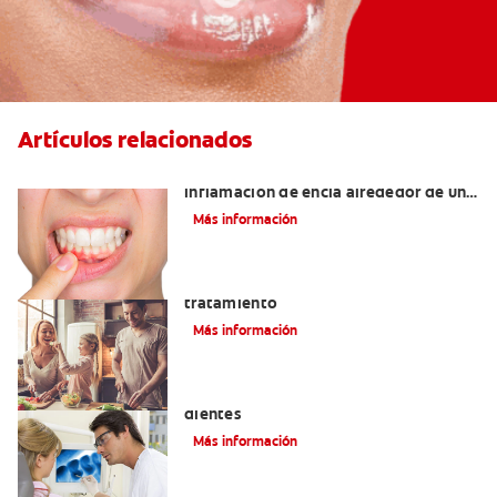
Artículos relacionados
¿Cuáles son las posibles causas de una
inflamación de encía alrededor de un
diente?
Más información
Lengua saburral: Síntomas, causas y
tratamiento
Más información
Qué causa las manchas marrones en los
dientes
Más información