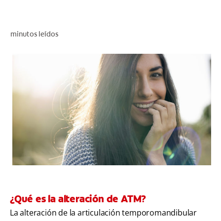
CHEQUEO DE SALUD BUCAL
SELECCIÓN DE PRODUCTOS
minutos leídos
PARA PROFESIONALES
CUPONES
EC (ES)
SUSCRÍBETE
¿Qué es la alteración de ATM?
La alteración de la articulación temporomandibular