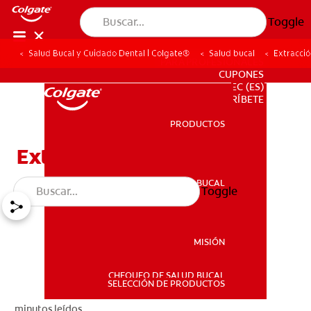
Toggle
Salud Bucal y Cuidado Dental | Colgate®
Salud bucal
Extracci
PARA PROFESIONALES
CUPONES
EC (ES)
SUSCRÍBETE
PRODUCTOS
PRODUCTOS
Extracción De Dientes
SALUD BUCAL
Toggle
SALUD BUCAL
MISIÓN
CHEQUEO DE SALUD BUCAL
MISIÓN
SELECCIÓN DE PRODUCTOS
minutos leídos