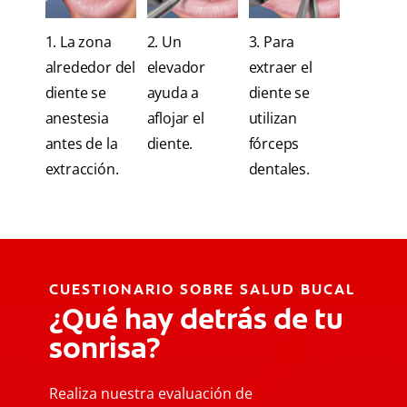
1. La zona
2. Un
3. Para
alrededor del
elevador
extraer el
diente se
ayuda a
diente se
anestesia
aflojar el
utilizan
antes de la
diente.
fórceps
extracción.
dentales.
CUESTIONARIO SOBRE SALUD BUCAL
¿Qué hay detrás de tu
sonrisa?
Realiza nuestra evaluación de