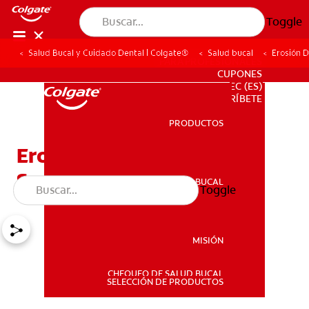
Toggle
Salud Bucal y Cuidado Dental | Colgate®
Salud bucal
Erosión D
PARA PROFESIONALES
CUPONES
EC (ES)
SUSCRÍBETE
PRODUCTOS
PRODUCTOS
Erosión Dental Y Dientes
Sensibles - ¿Qué Hacer?
SALUD BUCAL
Toggle
SALUD BUCAL
MISIÓN
CHEQUEO DE SALUD BUCAL
MISIÓN
SELECCIÓN DE PRODUCTOS