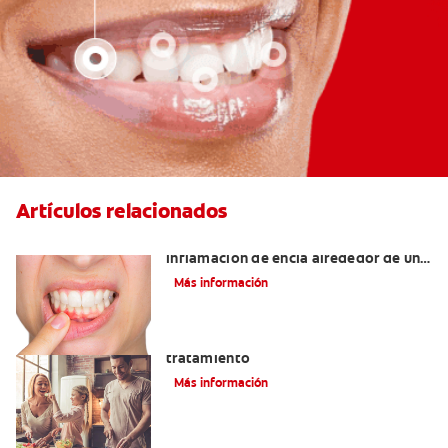
Artículos relacionados
¿Cuáles son las posibles causas de una
inflamación de encía alrededor de un
diente?
Más información
Lengua saburral: Síntomas, causas y
tratamiento
Más información
Qué causa las manchas marrones en los