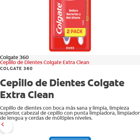
CHEQUEO DE SALUD BUCAL
SELECCIÓN DE PRODUCTOS
PARA PROFESIONALES
Colgate 360
CUPONES
Cepillo de Dientes Colgate Extra Clean
COLGATE 360
EC (ES)
Cepillo de Dientes Colgate
SUSCRÍBETE
Extra Clean
Cepillo de dientes con boca más sana y limpia, limpieza
superior, cabezal de cepillo con punta limpiadora, limpiador
de lengua y cerdas de múltiples niveles.