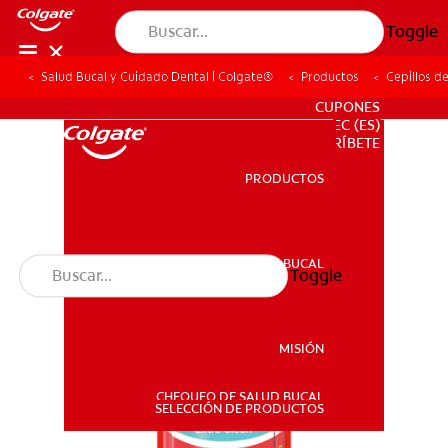
Toggle
Salud Bucal y Cuidado Dental | Colgate®
Productos
Cepillos d
PARA PROFESIONALES
CUPONES
EC (ES)
SUSCRÍBETE
PRODUCTOS
PRODUCTOS
SALUD BUCAL
Toggle
SALUD BUCAL
MISIÓN
CHEQUEO DE SALUD BUCAL
MISIÓN
SELECCIÓN DE PRODUCTOS