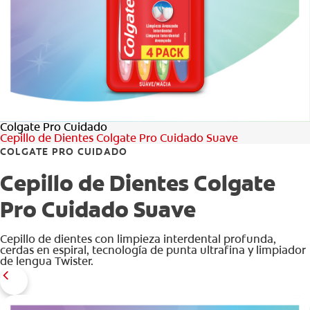
CHEQUEO DE SALUD BUCAL
SELECCIÓN DE PRODUCTOS
PARA PROFESIONALES
Colgate Pro Cuidado
CUPONES
Cepillo de Dientes Colgate Pro Cuidado Suave
COLGATE PRO CUIDADO
EC (ES)
Cepillo de Dientes Colgate
SUSCRÍBETE
Pro Cuidado Suave
Cepillo de dientes con limpieza interdental profunda,
cerdas en espiral, tecnología de punta ultrafina y limpiador
de lengua Twister.