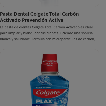
Pasta Dental Colgate Total Carbón
Activado Prevención Activa
La pasta de dientes Colgate Total Carbón Activado es ideal
para limpiar y blanquear tus dientes luciendo una sonrisa
blanca y saludable. Fórmula con micropartículas de carbón,
que ayuda a limpiar los dientes y remover manchas
superficiales.
¿Qué hace el carbón activado en una pasta dental y por qué
se usa para ayudar a remover manchas superficiales?
También encontrarás cómo incluirla en tu rutina, en casa o de
viaje, con tips de cepillado para una sonrisa sana.