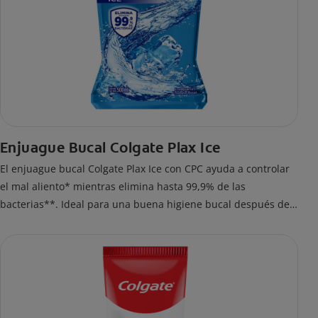
Enjuague Bucal Colgate Plax Ice
El enjuague bucal Colgate Plax Ice con CPC ayuda a controlar
el mal aliento* mientras elimina hasta 99,9% de las
bacterias**. Ideal para una buena higiene bucal después del
cepillado. Si prefieres un enjuague bucal sin alcohol***,
disfruta frescura intensa sin ardor en cada enjuague.