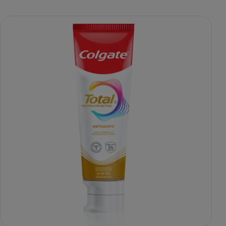
adecuada que brinda 24 horas* de protección antibacterial.