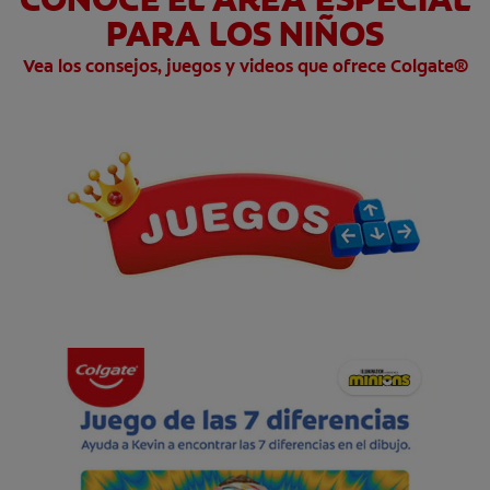
PARA LOS NIÑOS
CHEQUEO DE SALUD BUCAL
CORRESPONDENCIA DE PRODUCTOS
Vea los consejos, juegos y videos que ofrece Colgate®
PARA PROFESIONALES
PROMOCIONES
GT (ES)
SUSCRÍBASE