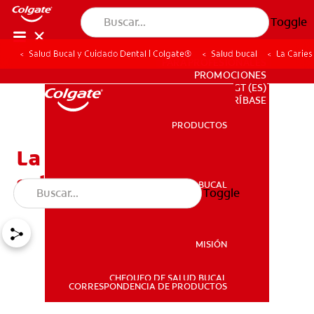
Toggle
Salud Bucal y Cuidado Dental | Colgate®
Salud bucal
La Caries
PARA PROFESIONALES
PROMOCIONES
GT (ES)
SUSCRÍBASE
PRODUCTOS
PRODUCTOS
La caries: lo que hay que
saber
SALUD BUCAL
Toggle
SALUD BUCAL
MISIÓN
CHEQUEO DE SALUD BUCAL
MISIÓN
CORRESPONDENCIA DE PRODUCTOS