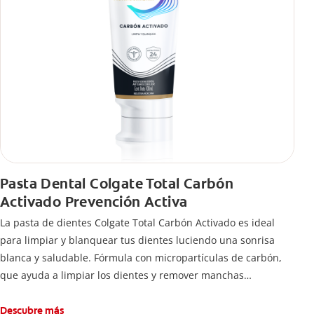
Pasta Dental Colgate Total Carbón
Activado Prevención Activa
La pasta de dientes Colgate Total Carbón Activado es ideal
para limpiar y blanquear tus dientes luciendo una sonrisa
blanca y saludable. Fórmula con micropartículas de carbón,
que ayuda a limpiar los dientes y remover manchas
superficiales.
¿Qué hace el carbón activado en una pasta dental y por qué
Descubre más