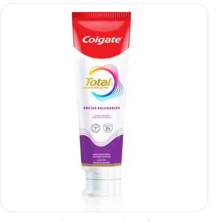
se usa para ayudar a remover manchas superficiales?
También encontrarás cómo incluirla en tu rutina, en casa o de
viaje, con tips de cepillado para una sonrisa sana.