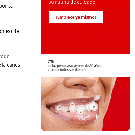
su rutina de cuidado
por su
¡Empiece ya mismo!
lones) de
todo,
la caries