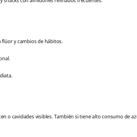
y snacks con almidones refinados frecuentes.
 flúor y cambios de hábitos.
onal.
diata.
en o cavidades visibles. También si tiene alto consumo de a