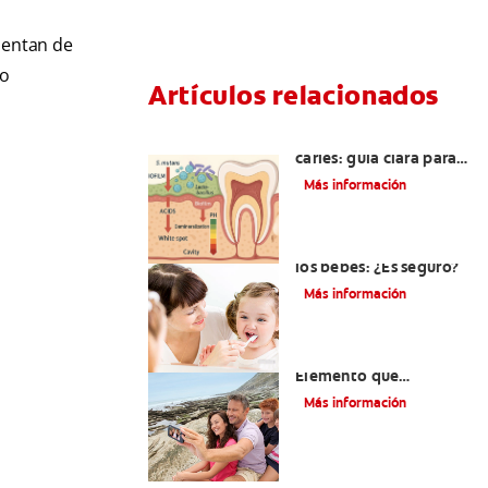
mentan de
do
Artículos relacionados
Bacterias que causan
caries: guía clara para
entenderlas y frenarlas
Más información
Consumo de flúor para
los bebés: ¿Es seguro?
Más información
Los usos del flúor:
Elemento que
fortalece los dientes
Más información