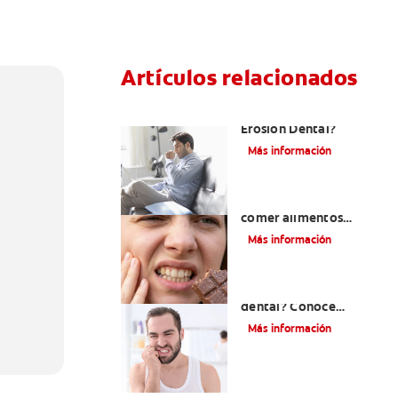
Artículos relacionados
¿La Aspirina Causa
Erosión Dental?
Más información
Dolor de dientes al
comer alimentos
dulces: conoce las
Más información
causas y cómo puedes
prevenirlo
¿Tienes sensibilidad
dental? Conoce
algunas causas y cómo
Más información
aliviarla