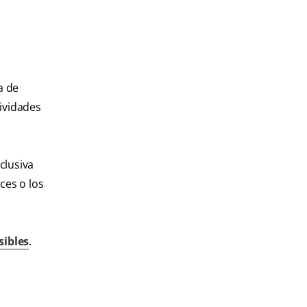
a de
tividades
clusiva
ces o los
sibles
.