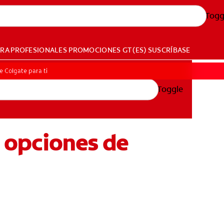
Togg
ARA PROFESIONALES
PROMOCIONES
GT (ES)
SUSCRÍBASE
e Colgate para ti
Toggle
5 opciones de