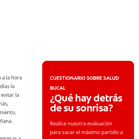
 a la hora
CUESTIONARIO SOBRE SALUD
días la
BUCAL
evitar la
¿Qué hay detrás
más,
de su sonrisa?
miento,
añana.
Realice nuestra evaluación
para sacar el máximo partido a
regresar a