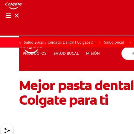
CHEQUEO DE SAL
CHEQUEO DE 
Salud Bucal y Cuidado Dental | Colgate®
Salud bucal
SALUD BUCAL
MISIÓN
PRODUCTOS
PRODUCTOS
SALUD BUCAL
MISIÓN
Mejor pasta dental 
PARA PROFESIONALES
PROMOCIONES
GT (ES)
SU
Colgate para ti