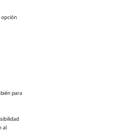
a opción
mbién para
sibilidad
 al