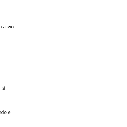
 alivio
 al
ndo el