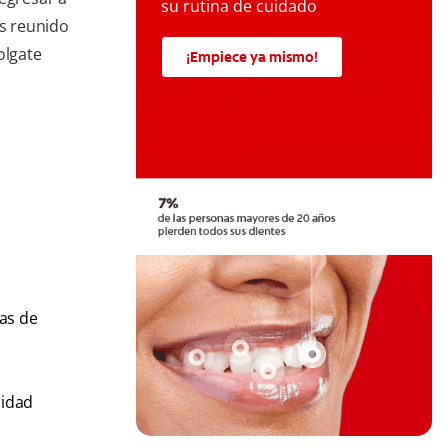
su rutina de cuidado
os reunido
olgate
¡Empiece ya mismo!
mas de
lidad