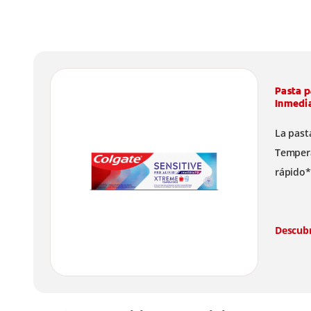
Pasta p
Inmedi
La past
Tempera
rápido*,
Descub