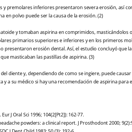
ares y premolares inferiores presentaron severa erosión, así c
ina en polvo puede ser la causa de la erosión. (2)
eumatoide y tomaban aspirina en comprimidos, masticándolos 
ares primarios superiores e inferiores y en los primeros mo
o presentaron erosión dental. Así, el estudio concluyó que l
que masticaban las pastillas de aspirina. (3)
e del diente y, dependiendo de como se ingiere, puede causar 
sta y a su médico si hay una recomendación de aspirina para e
. Eur J Oral Sci 1996; 104(2[Pt2]): 162-77.
headache powders: a clinical report. J Prosthodont 2000; 9(2):
SDC J Dent Child 1983; 50 (3): 192-6.