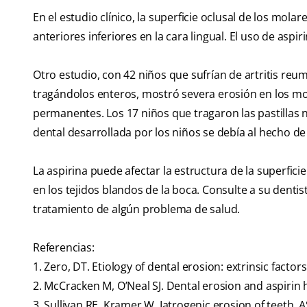
En el estudio clínico, la superficie oclusal de los mol
anteriores inferiores en la cara lingual. El uso de aspir
Otro estudio, con 42 niños que sufrían de artritis r
tragándolos enteros, mostró severa erosión en los mol
permanentes. Los 17 niños que tragaron las pastillas n
dental desarrollada por los niños se debía al hecho de 
La aspirina puede afectar la estructura de la superfici
en los tejidos blandos de la boca. Consulte a su denti
tratamiento de algún problema de salud.
Referencias:
1. Zero, DT. Etiology of dental erosion: extrinsic factors
2. McCracken M, O’Neal SJ. Dental erosion and aspirin 
3. Sullivan RE, Kramer W. Iatrogenic erosion of teeth. A