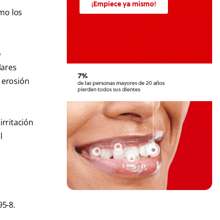
¡Empiece ya mismo!
omo los
o
lares
a erosión
irritación
l
95-8.