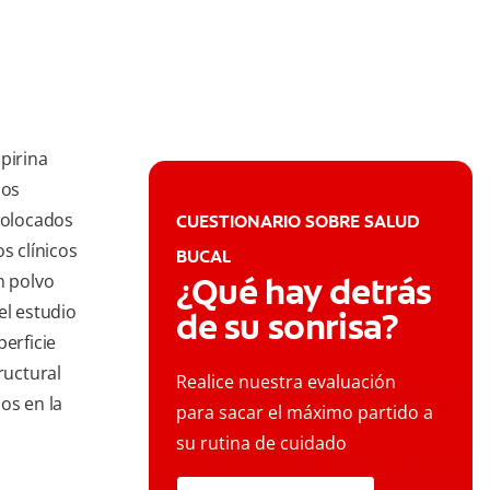
pirina
jos
 colocados
CUESTIONARIO SOBRE SALUD
s clínicos
BUCAL
n polvo
¿Qué hay detrás
el estudio
de su sonrisa?
perficie
ructural
Realice nuestra evaluación
os en la
para sacar el máximo partido a
su rutina de cuidado