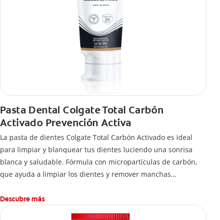
Pasta Dental Colgate Total Carbón
Activado Prevención Activa
La pasta de dientes Colgate Total Carbón Activado es ideal
para limpiar y blanquear tus dientes luciendo una sonrisa
blanca y saludable. Fórmula con micropartículas de carbón,
que ayuda a limpiar los dientes y remover manchas
superficiales.
¿Qué hace el carbón activado en una pasta dental y por qué
Descubre más
se usa para ayudar a remover manchas superficiales?