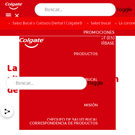
Toggle
Salud Bucal y Cuidado Dental | Colgate®
Salud bucal
La corone
PARA PROFESIONALES
PROMOCIONES
GT (ES)
SUSCRÍBASE
PRODUCTOS
PRODUCTOS
La coronectomía: Una
alternativa a la extracción
SALUD BUCAL
Toggle
SALUD BUCAL
de las muelas del juicio
MISIÓN
CHEQUEO DE SALUD BUCAL
MISIÓN
CORRESPONDENCIA DE PRODUCTOS