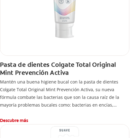
Pasta de dientes Colgate Total Original
Mint Prevención Activa
Mantén una buena higiene bucal con la pasta de dientes
Colgate Total Original Mint Prevención Activa, su nueva
fórmula combate las bacterias que son la causa raíz de la
mayoría problemas bucales como: bacterias en encías,
erosión de esmalte, placa dental, sarro dental, mal aliento y
caries.
Descubre más