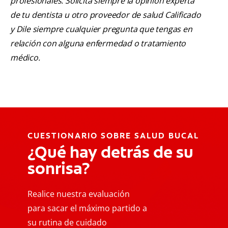
profesionales. Solicita siempre la opinión experta
de tu dentista u otro proveedor de salud Calificado
y Dile siempre cualquier pregunta que tengas en
relación con alguna enfermedad o tratamiento
médico.
CUESTIONARIO SOBRE SALUD BUCAL
¿Qué hay detrás de su
sonrisa?
Realice nuestra evaluación
para sacar el máximo partido a
su rutina de cuidado