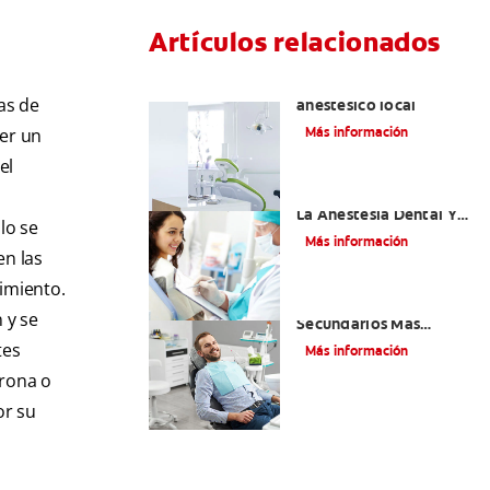
Artículos relacionados
Articaína dental: Un
as de
anestésico local
Más información
ser un
el
Efectos Colaterales De
La Anestesia Dental Y
lo se
Causas De Tratamiento
Más información
en las
dimiento.
¿Cuáles Son Los Efectos
 y se
Secundarios Más
Comunes De La
tes
Más información
Novocaína?
orona o
or su