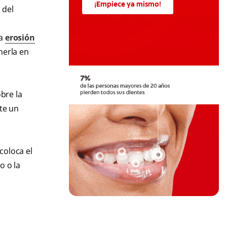
¡Empiece ya mismo!
 del
ta
erosión
nerla en
obre la
lte un
coloca el
o o la