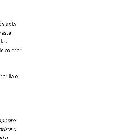
o es la
hasta
las
de colocar
arilla o
opósito
ntista u
ad o