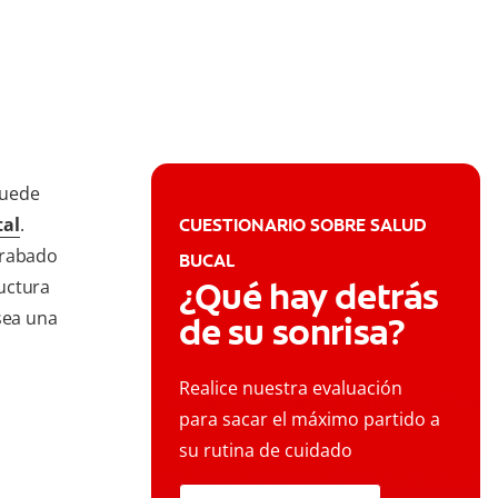
puede
tal
.
CUESTIONARIO SOBRE SALUD
grabado
BUCAL
¿Qué hay detrás
uctura
sea una
de su sonrisa?
Realice nuestra evaluación
para sacar el máximo partido a
su rutina de cuidado