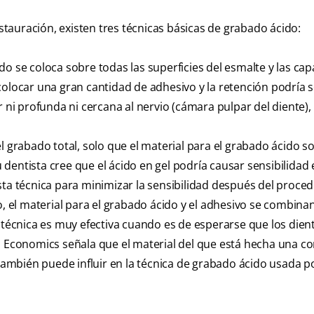
auración, existen tres técnicas básicas de grabado ácido:
do se coloca sobre todas las superficies del esmalte y las cap
colocar una gran cantidad de adhesivo y la retención podría 
 ni profunda ni cercana al nervio (cámara pulpar del diente), 
el grabado total, solo que el material para el grabado ácido so
u dentista cree que el ácido en gel podría causar sensibilidad 
sta técnica para minimizar la sensibilidad después del proce
, el material para el grabado ácido y el adhesivo se combinan
a técnica es muy efectiva cuando es de esperarse que los dien
al Economics señala que el material del que está hecha una c
 también puede influir en la técnica de grabado ácido usada p