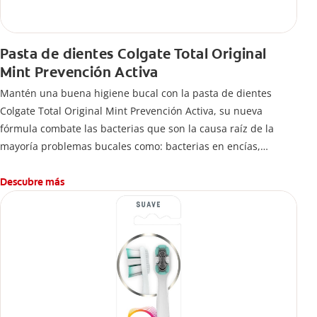
Pasta de dientes Colgate Total Original
Mint Prevención Activa
Mantén una buena higiene bucal con la pasta de dientes
Colgate Total Original Mint Prevención Activa, su nueva
fórmula combate las bacterias que son la causa raíz de la
mayoría problemas bucales como: bacterias en encías,
erosión de esmalte, placa dental, sarro dental, mal aliento y
caries.
Descubre más