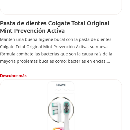
Pasta de dientes Colgate Total Original
Mint Prevención Activa
Mantén una buena higiene bucal con la pasta de dientes
Colgate Total Original Mint Prevención Activa, su nueva
fórmula combate las bacterias que son la causa raíz de la
mayoría problemas bucales como: bacterias en encías,
erosión de esmalte, placa dental, sarro dental, mal aliento y
caries.
Descubre más